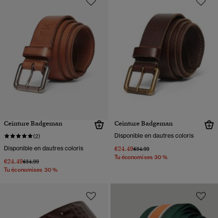
Ceinture Badgeman
Ceinture Badgeman
Disponible en dautres coloris
(2)
Disponible en dautres coloris
€24.49
Prix réduit de
à
€34.99
Tu économises 30 %
€24.49
Prix réduit de
à
€34.99
Tu économises 30 %