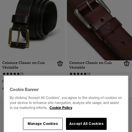
Ceinture Classic en Cuir
Ceinture Classic en Cuir
Véritable
Véritable
(1)
(1)
Disponible en dautres coloris
Disponible en dautres coloris
€34.99
€34.99
Cookie Banner
By clicking “Accept All Cookies”, you agree to the storing of cookies on
your device to enhance site navigation, analyze site usage, and assist
in our marketing efforts.
Cookie Policy
Manage Cookies
Accept All Cookies