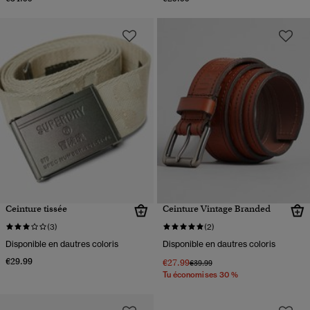
Ceinture tissée
Ceinture Vintage Branded
(3)
(2)
Disponible en dautres coloris
Disponible en dautres coloris
€29.99
€27.99
Prix réduit de
à
€39.99
Tu économises 30 %