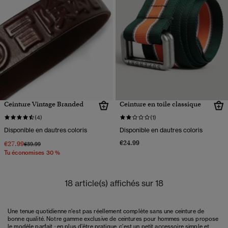
Ceinture Vintage Branded
Ceinture en toile classique
(4)
(1)
Disponible en dautres coloris
Disponible en dautres coloris
€24.99
€27.99
Prix réduit de
à
€39.99
Tu économises 30 %
18 article(s) affichés sur 18
Une tenue quotidienne n'est pas réellement complète sans une ceinture de
bonne qualité. Notre gamme exclusive de ceintures pour hommes vous propose
le modèle parfait : en plus d'être pratique, c'est un petit accessoire simple et