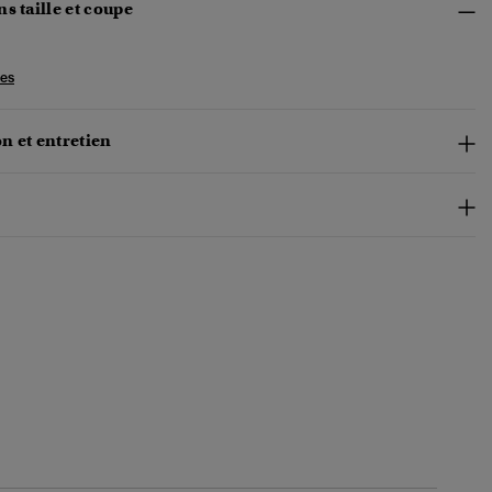
s taille et coupe
les
n et entretien