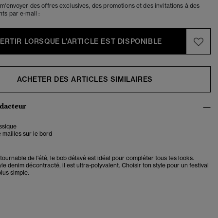
m'envoyer des offres exclusives, des promotions et des invitations à des
s par e-mail :
VERTIR LORSQUE L'ARTICLE EST DISPONIBLE
ACHETER DES ARTICLES SIMILAIRES
édacteur
ssique
mailles sur le bord
tournable de l'été, le bob délavé est idéal pour compléter tous tes looks.
le denim décontracté, il est ultra-polyvalent. Choisir ton style pour un festival
plus simple.