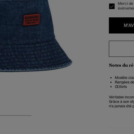
Merci de 
événement
M'A
Notes du r
Modèle cla
Rangées de 
Œillets
Véritable incon
Grâce à son sty
n'a jamais été 
3
4
5