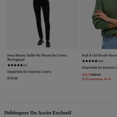
Jean Skinny Taille Mi-Haute En Coton
Pull À Col Roulé Slouc
Biologique
(26)
(2)
Disponible En Dautres C
Disponible En Dautres Coloris
€34.99
Prix Réduit De
À
€69.99
€79.99
Tu Économises 50 %
Débloquer Un Accès Exclusif