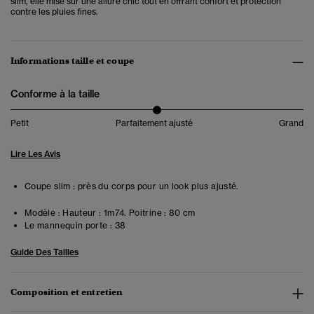
slim, elle mise sur une allure chic tout en offrant confort et protection
contre les pluies fines.
Informations taille et coupe
Conforme à la taille
Petit
Parfaitement ajusté
Grand
Lire Les Avis
Coupe slim : près du corps pour un look plus ajusté.
Modèle :
Hauteur : 1m74. Poitrine : 80 cm
Le mannequin porte :
38
Guide Des Tailles
Composition et entretien