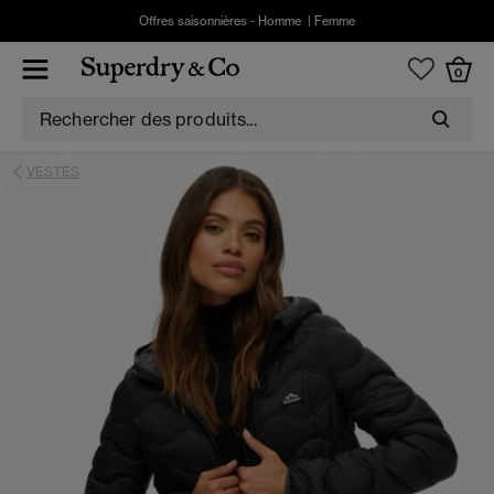
Offres saisonnières -
Homme
|
Femme
0
VESTES