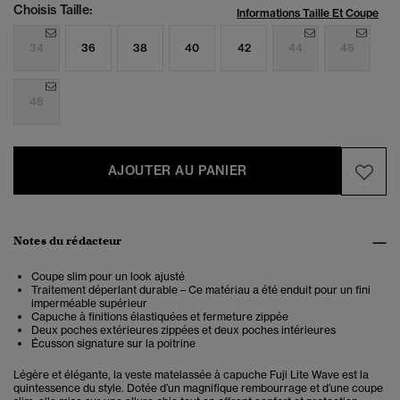
Choisis Taille:
Informations Taille Et Coupe
34
36
38
40
42
44
46
48
AJOUTER AU PANIER
Notes du rédacteur
Coupe slim pour un look ajusté
Traitement déperlant durable – Ce matériau a été enduit pour un fini
imperméable supérieur
Capuche à finitions élastiquées et fermeture zippée
Deux poches extérieures zippées et deux poches intérieures
Écusson signature sur la poitrine
Légère et élégante, la veste matelassée à capuche Fuji Lite Wave est la
quintessence du style. Dotée d’un magnifique rembourrage et d’une coupe