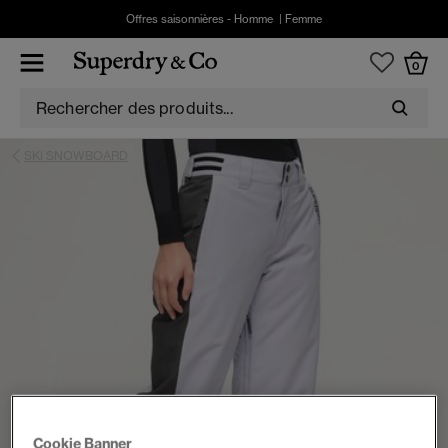
Offres saisonnières -
Homme
|
Femme
0
SKI SNOWBOARD
Cookie Banner