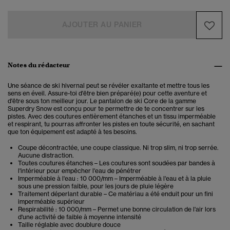
AJOUTER AU PANIER
Notes du rédacteur
Une séance de ski hivernal peut se révéler exaltante et mettre tous les
sens en éveil. Assure-toi d'être bien préparé(e) pour cette aventure et
d'être sous ton meilleur jour. Le pantalon de ski Core de la gamme
Superdry Snow est conçu pour te permettre de te concentrer sur les
pistes. Avec des coutures entièrement étanches et un tissu imperméable
et respirant, tu pourras affronter les pistes en toute sécurité, en sachant
que ton équipement est adapté à tes besoins.
Coupe décontractée, une coupe classique. Ni trop slim, ni trop serrée.
Aucune distraction.
Toutes coutures étanches – Les coutures sont soudées par bandes à
l'intérieur pour empêcher l'eau de pénétrer
Imperméable à l'eau : 10 000/mm – Imperméable à l'eau et à la pluie
sous une pression faible, pour les jours de pluie légère
Traitement déperlant durable – Ce matériau a été enduit pour un fini
imperméable supérieur
Respirabilité : 10 000/mm – Permet une bonne circulation de l'air lors
d'une activité de faible à moyenne intensité
Taille réglable avec doublure douce