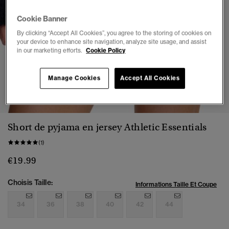
Cookie Banner
By clicking “Accept All Cookies”, you agree to the storing of cookies on
your device to enhance site navigation, analyze site usage, and assist
in our marketing efforts.
Cookie Policy
Manage Cookies
Accept All Cookies
1
2
3
4
5
6
7
Short de pyjama en jersey Athletic Essentials
(1)
€19.99
Choisis Taille:
Informations Taille Et Coupe
34
36
38
40
42
44