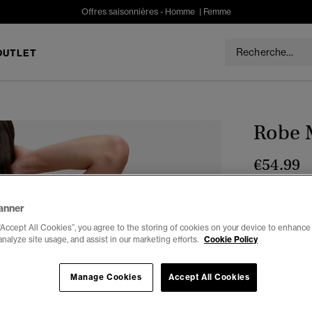
Offres saisonnières -
Homme
|
Femme
OUTLET
Robe 
€54.99
Couleur :
Ja
anner
“Accept All Cookies”, you agree to the storing of cookies on your device to enhance 
analyze site usage, and assist in our marketing efforts.
Cookie Policy
Choisis Taille
Manage Cookies
Accept All Cookies
34
3