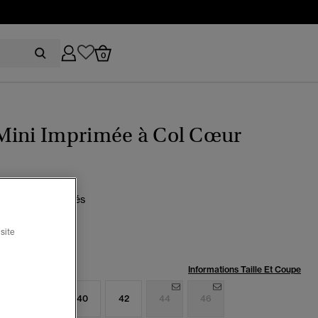
0
Mini Imprimée à Col Cœur
une roses des prés
sélectionné
site
:
Informations Taille Et Coupe
6
38
40
42
44
46