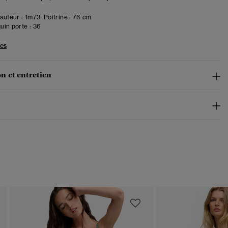
uteur : 1m73. Poitrine : 76 cm
in porte :
36
les
n et entretien