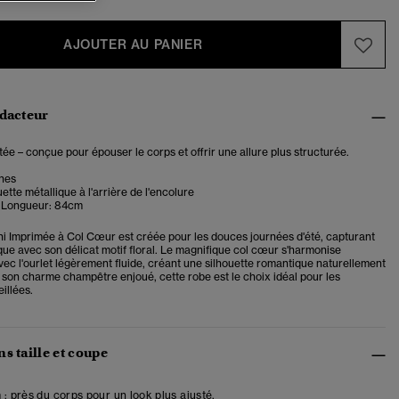
AJOUTER AU PANIER
édacteur
ée – conçue pour épouser le corps et offrir une allure plus structurée.
hes
ette métallique à l'arrière de l'encolure
0 Longueur: 84cm
i Imprimée à Col Cœur est créée pour les douces journées d'été, capturant
que avec son délicat motif floral. Le magnifique col cœur s'harmonise
vec l'ourlet légèrement fluide, créant une silhouette romantique naturellement
c son charme champêtre enjoué, cette robe est le choix idéal pour les
illées.
s taille et coupe
 : près du corps pour un look plus ajusté.