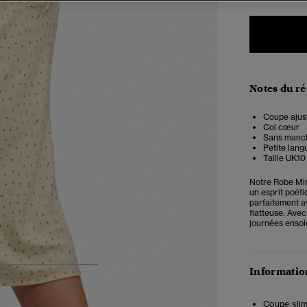
Notes du r
Coupe ajust
Col cœur
Sans manc
Petite langu
Taille UK1
Notre Robe Min
un esprit poéti
parfaitement a
flatteuse. Ave
journées ensole
Information
4
5
6
7
Coupe slim