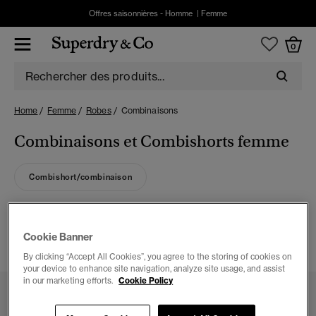
Offres saisonnières -
Homme
|
Femme
0
Home
Femme
Robes
Combinaisons
Combinaisons et Combishorts femme
Combishort/combinaison
4 ARTICLES
Cookie Banner
FILTRER ET TRIER
By clicking “Accept All Cookies”, you agree to the storing of cookies on
your device to enhance site navigation, analyze site usage, and assist
in our marketing efforts.
Cookie Policy