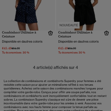
NOUVEAUTÉ
Combishort Utilitaire à
Combishort Utilitaire à
Ceinture
Ceinture
Disponible en dautres coloris
Disponible en dautres coloris
€45.49
€45.49
Prix réduit de
à
Prix réduit de
à
€64.99
€64.99
Tu économises 30 %
Tu économises 30 %
4 article(s) affichés sur 4
La collection de combinaisons et combishorts Superdry pour femmes a été
revisitée cette saison pour ajouter un minimalisme raffiné à vos tenues
quotidiennes. Achetez cette saison des combinaisons manches longues pour
compléter votre garde-robe. Conçus pour offrir une coupe parfaite, nos
combinaisons et combishorts sont incroyablement confortables tout en restant
sobres. La combinaison Superdry classique est sûre de devenir une pièce
incontournable dans votre garde-robe pour les années à venir. Associez vos
combinaisons avec nos hauts femme pour composer la tenue parfaite au
quotidien. Pour une version en jean, découvrez notre collection de salopettes