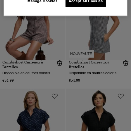
Manage Cookies
Accept All Cookies
NOUVEAUTÉ
Combishort Carreaux à
Combishort Carreaux à
Bretelles
Bretelles
Disponible en dautres coloris
Disponible en dautres coloris
€54.99
€54.99