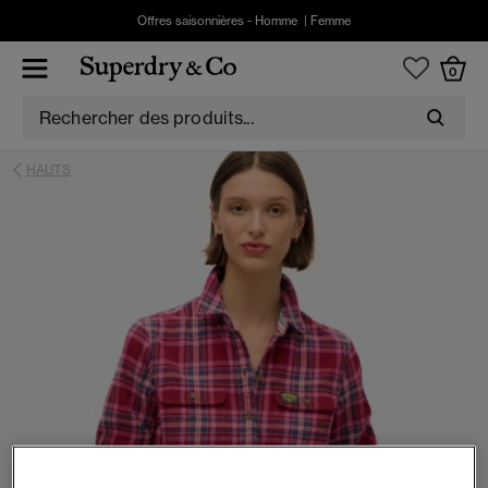
Offres saisonnières -
Homme
|
Femme
0
HAUTS