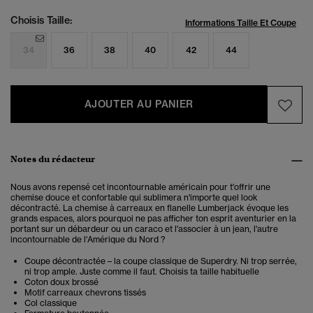
Choisis Taille:
Informations Taille Et Coupe
34
36
38
40
42
44
AJOUTER AU PANIER
Notes du rédacteur
Nous avons repensé cet incontournable américain pour t'offrir une
chemise douce et confortable qui sublimera n'importe quel look
décontracté. La chemise à carreaux en flanelle Lumberjack évoque les
grands espaces, alors pourquoi ne pas afficher ton esprit aventurier en la
portant sur un débardeur ou un caraco et l'associer à un jean, l'autre
incontournable de l'Amérique du Nord ?
Coupe décontractée – la coupe classique de Superdry. Ni trop serrée,
ni trop ample. Juste comme il faut. Choisis ta taille habituelle
Coton doux brossé
Motif carreaux chevrons tissés
Col classique