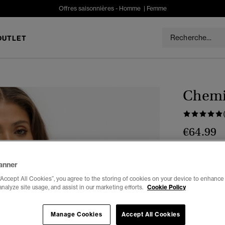
Offres saisonnières -
Homme
|
Femme
OUTLET
Chemi
€64.99
Couleur :
ble
séle
anner
“Accept All Cookies”, you agree to the storing of cookies on your device to enhance 
analyze site usage, and assist in our marketing efforts.
Cookie Policy
Manage Cookies
Accept All Cookies