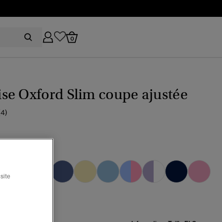
0
se Oxford Slim coupe ajustée
(4)
u marine éclipse
ctionné
site