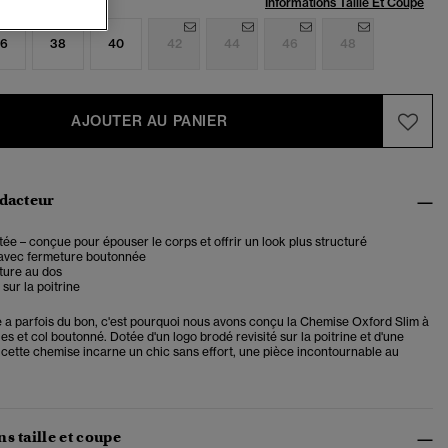
:
Informations Taille Et Coupe
6
38
40
42
44
46
48
AJOUTER AU PANIER
édacteur
ée – conçue pour épouser le corps et offrir un look plus structuré
 avec fermeture boutonnée
ture au dos
sur la poitrine
 a parfois du bon, c'est pourquoi nous avons conçu la Chemise Oxford Slim à
 et col boutonné. Dotée d'un logo brodé revisité sur la poitrine et d'une
 cette chemise incarne un chic sans effort, une pièce incontournable au
s taille et coupe