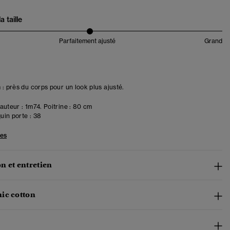
 taille
Parfaitement ajusté
Grand
 : près du corps pour un look plus ajusté.
uteur : 1m74. Poitrine : 80 cm
in porte :
38
les
n et entretien
ic cotton