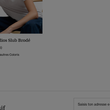
udios Slub Brodé
3)
autres Coloris
if