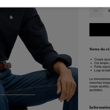
Choisis Taille
34
3
Notes du r
Coupe ajust
Col simple
Patte signa
Logo brodé 
Le minimalisme
manches longues
coupe ajustée,
quotidien.
4
5
6
7
Information