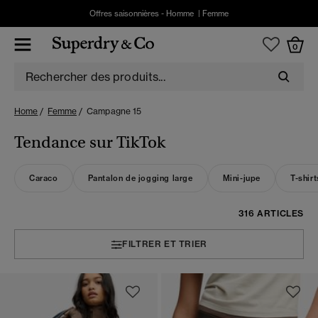
Offres saisonnières -
Homme
|
Femme
0
Home
Femme
Campagne 15
Tendance sur TikTok
Caraco
Pantalon de jogging large
Mini-jupe
T-shir
316 ARTICLES
FILTRER ET TRIER