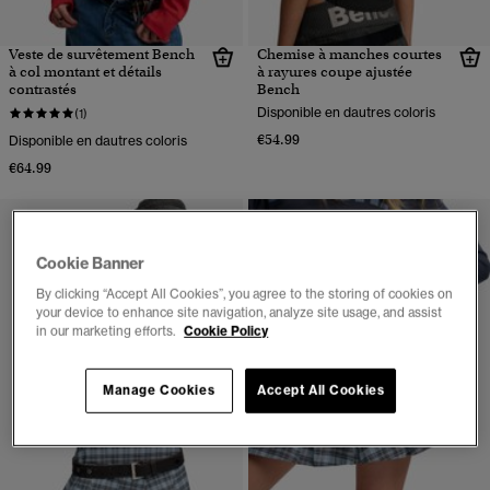
Veste de survêtement Bench
Chemise à manches courtes
à col montant et détails
à rayures coupe ajustée
contrastés
Bench
Disponible en dautres coloris
(1)
€54.99
Disponible en dautres coloris
€64.99
Cookie Banner
By clicking “Accept All Cookies”, you agree to the storing of cookies on
your device to enhance site navigation, analyze site usage, and assist
in our marketing efforts.
Cookie Policy
Manage Cookies
Accept All Cookies