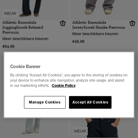
NIEUW
Athletic Essentials
Athletic Essentials
Joggingbroek Relaxed
Jerseybroek Slanke Pasvorm
Pasvorm
Meer beschikbare kleuren
Meer beschikbare kleuren
€49,99
€64,99
Cookie Banner
By clicking “Accept All Cookies”, you agree to the storing of cookies on
your device to enhance site navigation, analyze site usage, and assist
in our marketing efforts.
Cookie Policy
Manage Cookies
Accept All Cookies
NIEUW