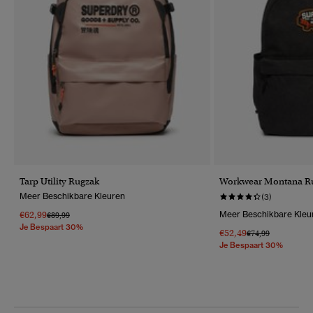
Tarp Utility Rugzak
Workwear Montana Ru
Meer Beschikbare Kleuren
(3)
€62,99
Meer Beschikbare Kleu
Prijs Verlaagd Van
Naar
€89,99
Je Bespaart 30%
€52,49
Prijs Verlaagd Van
Naar
€74,99
Je Bespaart 30%