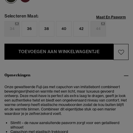
Selecteren Maat:
Maat En Pasvorm
34
36
38
40
42
44
TOEVOEGEN AAN WINKELWAGENTJE
Opmerkingen
Onze gewatteerde Fuji-jas met capuchon van imitatiebont
combineert
bewegingsvrijheid en warmte met een licht, maar luxueus gevoerd
ontwerp. Deze must-have is perfect als extra laag te dragen, geeft je look
een authentieke twist en biedt een ongeëvenaard niveau van comfort. Het
warme ontwerp heeft elastische mouwboorden zodat de kou buiten blijft
en de warmte binnen. Combineer dit eigentijdse stuk op een manier
waardoor je je zelfverzekerd voelt.
Slimfit – de nauw aansluitende pasvorm zorgt voor een getailleerd
silhouet
Capuchon met elastisch trekkoord