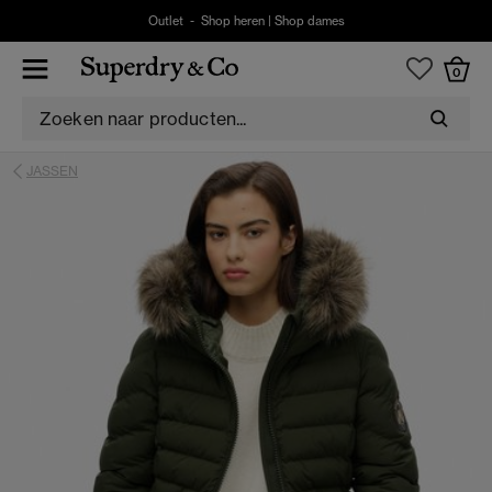
Outlet -
Shop heren
|
Shop dames
0
JASSEN