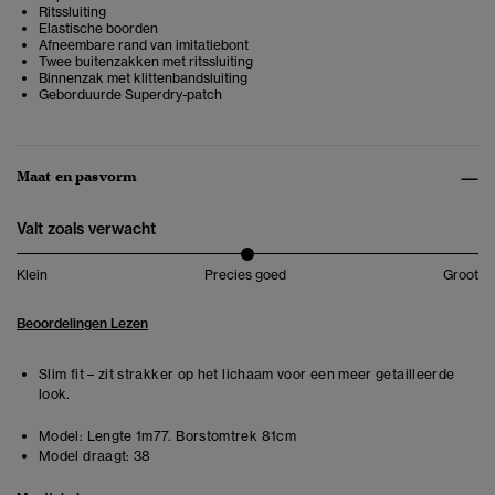
Ritssluiting
Elastische boorden
Afneembare rand van imitatiebont
Twee buitenzakken met ritssluiting
Binnenzak met klittenbandsluiting
Geborduurde Superdry-patch
Maat en pasvorm
Valt zoals verwacht
Klein
Precies goed
Groot
Beoordelingen Lezen
Slim fit – zit strakker op het lichaam voor een meer getailleerde
look.
Model:
Lengte 1m77. Borstomtrek 81cm
Model draagt:
38