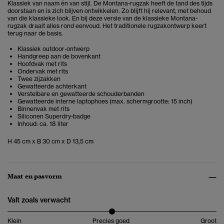
Klassiek van naam én van stijl.
De Montana-rugzak heeft de tand des tijds
doorstaan en is zich blijven ontwikkelen. Zo blijft hij relevant, met behoud
van die klassieke look. En bij deze versie van de klassieke Montana-
rugzak draait alles rond eenvoud. Het traditionele rugzakontwerp keert
terug naar de basis.
Klassiek outdoor-ontwerp
Handgreep aan de bovenkant
Hoofdvak met rits
Ondervak met rits
Twee zijzakken
Gewatteerde achterkant
Verstelbare en gewatteerde schouderbanden
Gewatteerde interne laptophoes (max. schermgrootte: 15 inch)
Binnenvak met rits
Siliconen Superdry-badge
Inhoud: ca. 18 liter
H 45 cm x B 30 cm x D 13,5 cm
Maat en pasvorm
Valt zoals verwacht
Klein
Precies goed
Groot