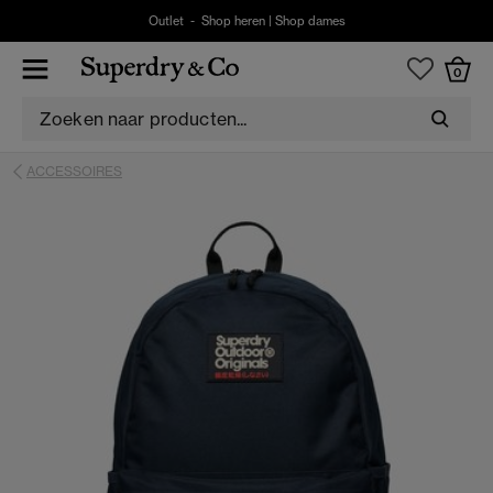
Outlet -
Shop heren
|
Shop dames
0
ACCESSOIRES