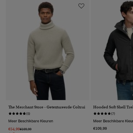
The Merchant Store - Getextureerde Coltrui
Hooded Soft Shell Tre
(5)
(7)
Meer Beschikbare Kleuren
Meer Beschikbare Kleu
€109,99
€54,99
Prijs Verlaagd Van
Naar
€109,99