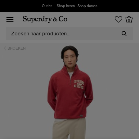
Outlet -
Shop heren
|
Shop dames
0
BROEKEN