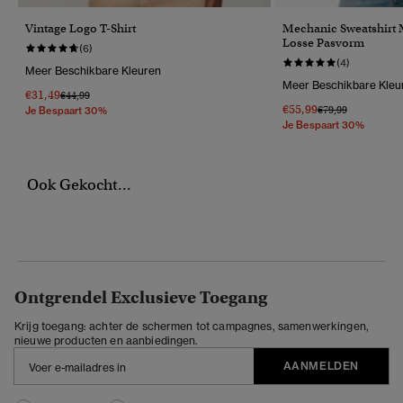
Vintage Logo T-Shirt
Mechanic Sweatshirt 
Losse Pasvorm
(6)
(4)
Meer Beschikbare Kleuren
Meer Beschikbare Kleu
€31,49
Prijs Verlaagd Van
Naar
€44,99
€55,99
Prijs Verlaagd Van
Naar
€79,99
Je Bespaart 30%
Je Bespaart 30%
Ook Gekocht...
Ontgrendel Exclusieve Toegang
Krijg toegang: achter de schermen tot campagnes, samenwerkingen,
nieuwe producten en aanbiedingen.
AANMELDEN