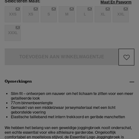
Selecteren Maat:
Maat En Pasvorm
XXS
XS
S
M
L
XL
XXL
XXXL
TOEVOEGEN AAN WINKELWAGENTJE
Opmerkingen
Slim fit – ontworpen om nauwer om het lichaam te zitten voor een meer
getailleerde look
77cm binnenbeenlengte
Gemaakt van een middelzwaar jerseymateriaal met een licht
geborstelde voering
Elastische tailleband met intern trekkoord en geribde manchetten
We hebben het belang van een geweldige joggingbroek nooit onderschat,
een echte essential voor elke athleisure garderobe. Ongelooflijk
comfortabel en moeiteloos stijlvol, de Essential Logo Joggingbroek is