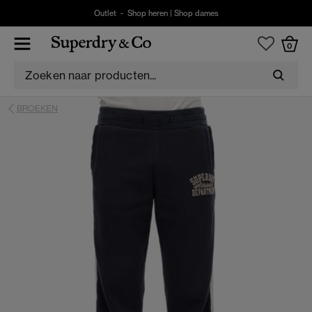
Outlet -
Shop heren
|
Shop dames
0
BROEKEN