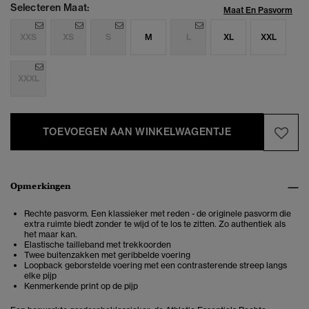
Selecteren Maat:
Maat En Pasvorm
XXS
XS
S
M
L
XL
XXL
XXXL
TOEVOEGEN AAN WINKELWAGENTJE
Opmerkingen
Rechte pasvorm. Een klassieker met reden - de originele pasvorm die
extra ruimte biedt zonder te wijd of te los te zitten. Zo authentiek als
het maar kan.
Elastische tailleband met trekkoorden
Twee buitenzakken met geribbelde voering
Loopback geborstelde voering met een contrasterende streep langs
elke pijp
Kenmerkende print op de pijp