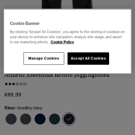
Cookie Banner
By clicking “Accept All Cookies”, you agree to the storing of cookies on
your device to enhance site navigation, analyze site usage, and assist
in our marketing efforts.
Cookie Policy
1
2
3
4
5
6
Manage Cookies
Accept All Cookies
Athletic Essentials Rechte Joggingbroek
(2)
€89,99
Kleur:
bradley navy
geselecteerd