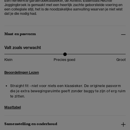
Een herwerkte garderobeklassieker, de Athletic Essentials Rechte
Joggingbroek is gemaakt met een heerlijk zachte geborstelde voering en
een collegiale stijl, het is de noodzakelijke aanvulling waarvan je niet wist
dat je die nodig had.
Maat en pasvorm
Valt zoals verwacht
Klein
Precies goed
Groot
Beoordelingen Lezen
Straight fit - niet voor niets een klassieker. De originele pasvorm
die je extra bewegingsruimte geeft zonder baggy te zijn of erg ruim
te zitten.
Maattabel
Samenstelling en onderhoud