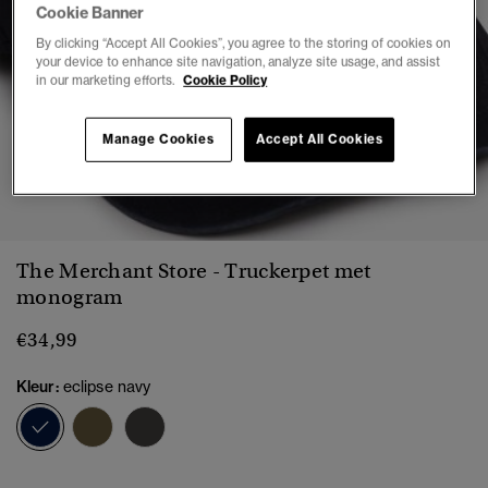
Cookie Banner
By clicking “Accept All Cookies”, you agree to the storing of cookies on
your device to enhance site navigation, analyze site usage, and assist
in our marketing efforts.
Cookie Policy
Manage Cookies
Accept All Cookies
1
2
3
4
5
The Merchant Store - Truckerpet met
monogram
€34,99
Kleur:
eclipse navy
geselecteerd