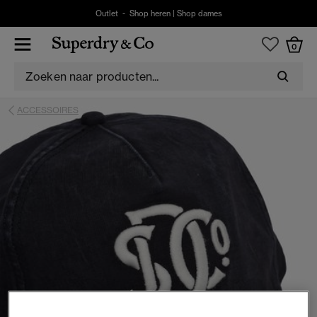
Outlet -
Shop heren
|
Shop dames
0
ACCESSOIRES