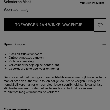
Selecteren Maat:
Maat En Pasvorm
Voorraad:
Laag
TOEVOEGEN AAN WINKELWAGENTJE
Opmerkingen
Klassiek truckerontwerp
Ontwerp met zes panelen
Vintage afwerking
Verstelbaar bandje op de achterkant
Geborduurd logolabel voor en achter
De truckerpet met monogram, een echte klassieker met stijl, is de perfecte
manier om een authentieke touch aan je look toe te voegen.
Er is geen
gemakkelijkere manier om een ​​vleugje persoonlijkheid aan je dagelijkse
stijl toe te voegen, zonder het vertrouwde comfort dat je van een
truckerpet mag verwachten, te verliezen.
Maat en pasvorm