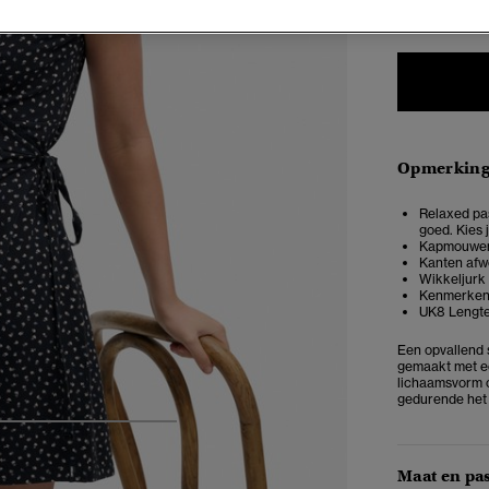
Opmerkin
Relaxed pas
goed. Kies 
Kapmouwen 
Kanten afwe
Wikkeljurk 
Kenmerkend
UK8 Lengt
Een opvallend s
gemaakt met ee
lichaamsvorm c
gedurende het 
5
6
7
8
Maat en pa