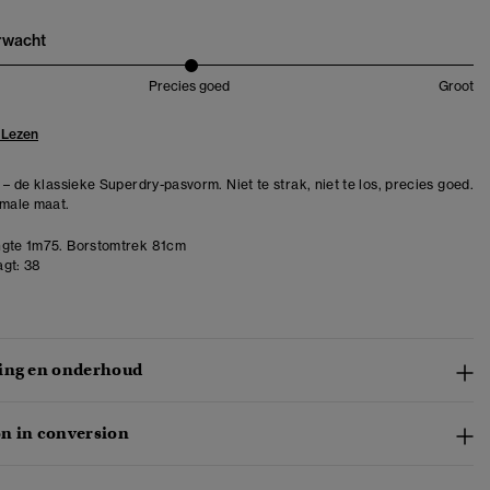
erwacht
Precies goed
Groot
 Lezen
 – de klassieke Superdry-pasvorm. Niet te strak, niet te los, precies goed.
rmale maat.
gte 1m75. Borstomtrek 81cm
gt:
38
ing en onderhoud
n in conversion