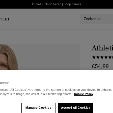
Outlet -
Shop heren
|
Shop dames
TLET
Athlet
€54,99
Kleur:
navy p
anner
“Accept All Cookies”, you agree to the storing of cookies on your device to enhance 
analyze site usage, and assist in our marketing efforts.
Cookie Policy
Selecteren 
Manage Cookies
Accept All Cookies
34
3