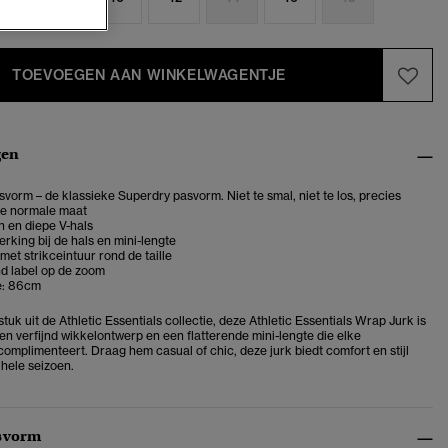
TOEVOEGEN AAN WINKELWAGENTJE
gen
vorm – de klassieke Superdry pasvorm. Niet te smal, niet te los, precies
je normale maat
en diepe V-hals
rking bij de hals en mini-lengte
met strikceintuur rond de taille
 label op de zoom
e: 86cm
tuk uit de Athletic Essentials collectie, deze Athletic Essentials Wrap Jurk is
n verfijnd wikkelontwerp en een flatterende mini-lengte die elke
omplimenteert. Draag hem casual of chic, deze jurk biedt comfort en stijl
hele seizoen.
svorm