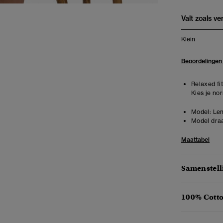
Valt zoals v
Klein
Beoordelingen
Relaxed fit
Kies je no
Model:
Len
Model draa
Maattabel
Samenstell
100% Cotto