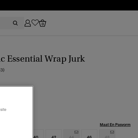
0
ic Essential Wrap Jurk
(3)
etal dp
geselecteerd
site
Maat:
Maat En Pasvorm
6
38
40
42
44
46
48