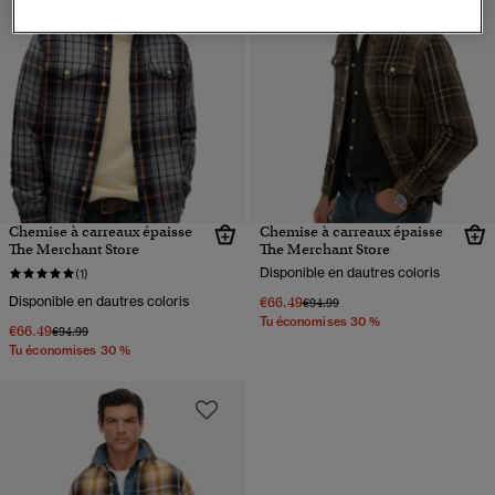
Chemise à carreaux épaisse
Chemise à carreaux épaisse
The Merchant Store
The Merchant Store
Disponible en dautres coloris
(1)
Disponible en dautres coloris
€66.49
Prix réduit de
à
€94.99
Tu économises 30 %
€66.49
Prix réduit de
à
€94.99
Tu économises 30 %