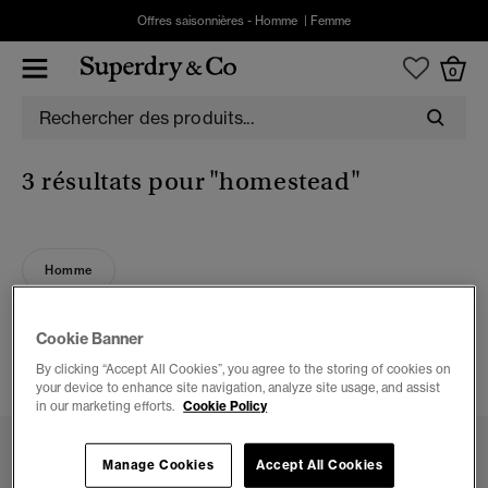
Offres saisonnières -
Homme
|
Femme
0
3 résultats pour
"homestead"
Homme
3 ARTICLES
Cookie Banner
By clicking “Accept All Cookies”, you agree to the storing of cookies on
FILTRER ET TRIER
your device to enhance site navigation, analyze site usage, and assist
in our marketing efforts.
Cookie Policy
Manage Cookies
Accept All Cookies