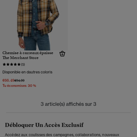
Chemise à carreaux épaisse
The Merchant Store
(5)
Disponible en dautres coloris
€66.49
Prix réduit de
à
€94.99
Tu économises 30 %
3 article(s) affichés sur 3
Débloquer Un Accès Exclusif
Accédez aux coulisses des campagnes, collaborations, nouveaux