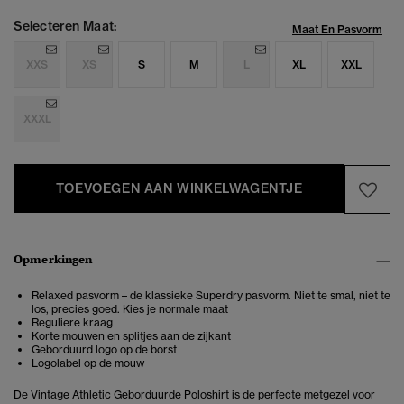
Selecteren Maat:
Maat En Pasvorm
XXS
XS
S
M
L
XL
XXL
XXXL
TOEVOEGEN AAN WINKELWAGENTJE
Opmerkingen
Relaxed pasvorm – de klassieke Superdry pasvorm. Niet te smal, niet te
los, precies goed. Kies je normale maat
Reguliere kraag
Korte mouwen en splitjes aan de zijkant
Geborduurd logo op de borst
Logolabel op de mouw
De Vintage Athletic Geborduurde Poloshirt is de perfecte metgezel voor