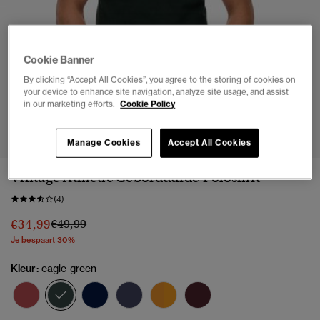
Cookie Banner
By clicking “Accept All Cookies”, you agree to the storing of cookies on
your device to enhance site navigation, analyze site usage, and assist
in our marketing efforts.
Cookie Policy
1
2
3
4
5
6
Manage Cookies
Accept All Cookies
Vintage Athletic Geborduurde Poloshirt
(4)
Prijs verlaagd van
naar
€34,99
€49,99
Je bespaart 30%
Kleur:
eagle green
geselecteerd