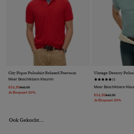
City Pique Poloshirt Relaxed Pasvorm
Vintage Destroy Polos
Meer Beschikbare Kleuren
(1)
€34,99
Meer Beschikbare Kleu
Prijs Verlaagd Van
Naar
€49,99
Je Bespaart 30%
€34,99
Prijs Verlaagd Van
Naar
€49,99
Je Bespaart 30%
Ook Gekocht...