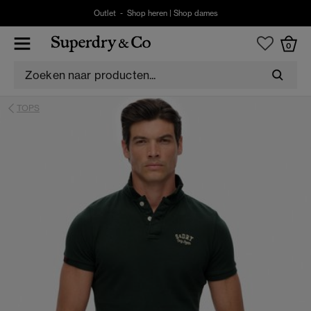
Outlet -
Shop heren
|
Shop dames
0
TOPS