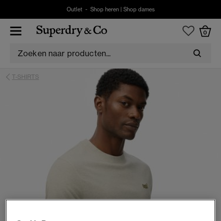
Outlet -
Shop heren
|
Shop dames
0
T-SHIRTS