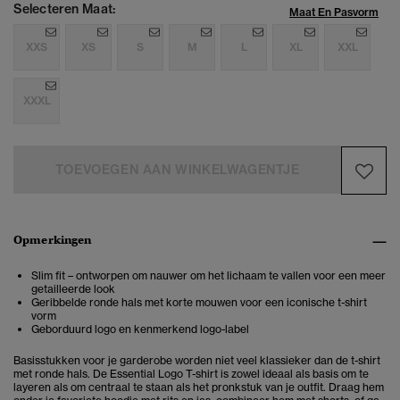
Selecteren Maat:
Maat En Pasvorm
XXS
XS
S
M
L
XL
XXL
XXXL
TOEVOEGEN AAN WINKELWAGENTJE
Opmerkingen
Slim fit – ontworpen om nauwer om het lichaam te vallen voor een meer
getailleerde look
Geribbelde ronde hals met korte mouwen voor een iconische t-shirt
vorm
Geborduurd logo en kenmerkend logo-label
Basisstukken voor je garderobe worden niet veel klassieker dan de t-shirt
met ronde hals. De Essential Logo T-shirt is zowel ideaal als basis om te
layeren als om centraal te staan als het pronkstuk van je outfit. Draag hem