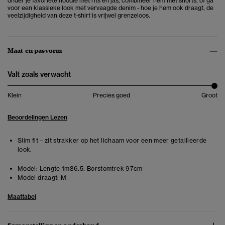
onder je favoriete hoodie met rits en jas, combineer hem met shorts, of ga
voor een klassieke look met vervaagde denim - hoe je hem ook draagt, de
veelzijdigheid van deze t-shirt is vrijwel grenzeloos.
Maat en pasvorm
Valt zoals verwacht
Klein
Precies goed
Groot
Beoordelingen Lezen
Slim fit – zit strakker op het lichaam voor een meer getailleerde
look.
Model:
Lengte 1m86.5. Borstomtrek 97cm
Model draagt:
M
Maattabel