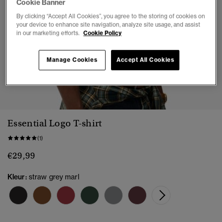
Cookie Banner
By clicking “Accept All Cookies”, you agree to the storing of cookies on
your device to enhance site navigation, analyze site usage, and assist
in our marketing efforts.
Cookie Policy
Manage Cookies
Accept All Cookies
1
2
3
4
5
6
7
Essential Logo T-shirt
(1)
€29,99
Kleur:
straw grey marl