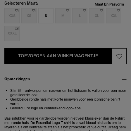
Selecteren Maat:
Maat En Pasvorm
XXS
XS
S
M
L
XL
XXL
XXXL
TOEVOEGEN AAN WINKELWAGENTJE
Opmerkingen
Slim fit – ontworpen om nauwer om het lichaam te vallen voor een meer
getailleerde look
Geribbelde ronde hals met korte mouwen voor een iconische t-shirt
vorm
Geborduurd logo en kenmerkend logo-label
Basisstukken voor je garderobe worden niet veel klassieker dan de t-shirt
met ronde hals. De Essential Logo T-shirt is zowel ideaal als basis om te
layeren als om centraal te staan als het pronkstuk van je outfit. Draag hem