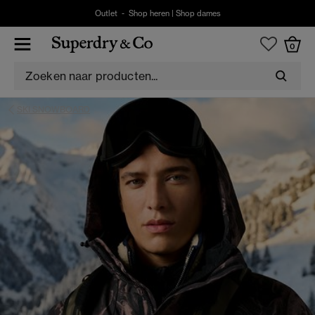
Outlet -
Shop heren
|
Shop dames
0
SKI SNOWBOARD