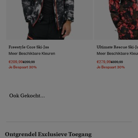
Freestyle Core Ski-Jas
Ultimate Rescue Ski-J
Meer Beschikbare Kleuren
Meer Beschikbare Kleu
€209,99
€279,99
Prijs Verlaagd Van
Naar
Prijs Verlaagd Va
Naar
€299,99
€399,99
Je Bespaart 30%
Je Bespaart 30%
Ook Gekocht...
Ontgrendel Exclusieve Toegang