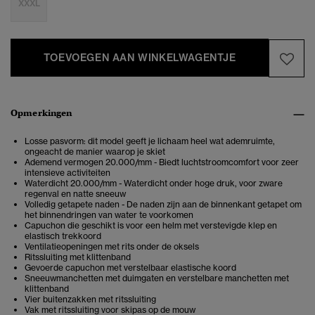
XXXL
TOEVOEGEN AAN WINKELWAGENTJE
Opmerkingen
Losse pasvorm: dit model geeft je lichaam heel wat ademruimte,
ongeacht de manier waarop je skiet
Ademend vermogen 20.000/mm - Biedt luchtstroomcomfort voor zeer
intensieve activiteiten
Waterdicht 20.000/mm - Waterdicht onder hoge druk, voor zware
regenval en natte sneeuw
Volledig getapete naden - De naden zijn aan de binnenkant getapet om
het binnendringen van water te voorkomen
Capuchon die geschikt is voor een helm met verstevigde klep en
elastisch trekkoord
Ventilatieopeningen met rits onder de oksels
Ritssluiting met klittenband
Gevoerde capuchon met verstelbaar elastische koord
Sneeuwmanchetten met duimgaten en verstelbare manchetten met
klittenband
Vier buitenzakken met ritssluiting
Vak met ritssluiting voor skipas op de mouw