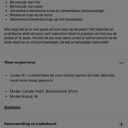
Binnenzak met rits
Binnenzak van mesh
Verstelbare elastische zoom en afneembare sneeuwvanger
Rubberen logo op de borst
Geborduurd Superdry-logo op het mouwzakje
Wie zegt dat je er niet goed uit kunt zien op de piste? Het stijlvolle en
praktische shell-ski-jack met capuchon staat te popelen om met jou de
pistes af te gaan. Verstel de jas naar wens zodat je zelfverzekerd op de
piste staat en je vrij kunt bewegen, terwijl je behaaglijk warm blijft.
Maat en pasvorm
Loose fit – comfortabel en cool komen samen tot een stijlvolle,
must-have losse pasvorm.
Model:
Lengte 1m93. Borstomtrek 97cm
Model draagt:
M
Maattabel
Samenstelling en onderhoud