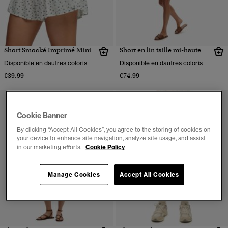
Short Smocké Imprimé Mini
Short en lin taille mi-haute
Disponible en dautres coloris
Disponible en dautres coloris
€39.99
€74.99
Cookie Banner
By clicking “Accept All Cookies”, you agree to the storing of cookies on
your device to enhance site navigation, analyze site usage, and assist
in our marketing efforts.
Cookie Policy
Manage Cookies
Accept All Cookies