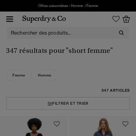
Offres saisonnières -
Homme
|
Femme
0
347 résultats pour
"short femme"
Femme
Homme
347 ARTICLES
FILTRER ET TRIER