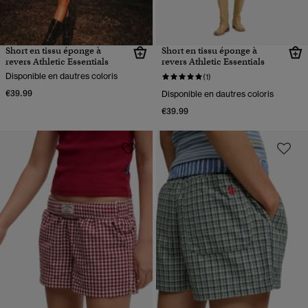
Short en tissu éponge à
Short en tissu éponge à
revers Athletic Essentials
revers Athletic Essentials
Disponible en dautres coloris
(1)
€39.99
Disponible en dautres coloris
€39.99